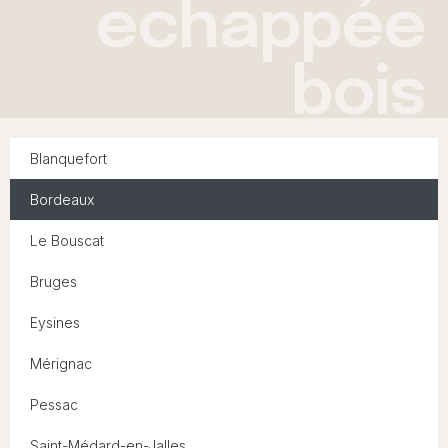
echappée
bois
Blanquefort
Bordeaux
Le Bouscat
Bruges
Eysines
Mérignac
Pessac
Saint-Médard-en-Jalles